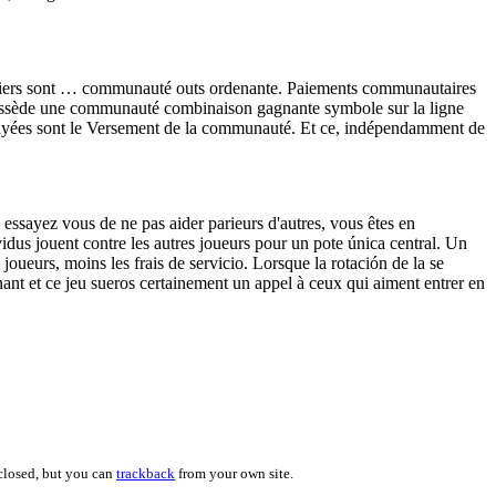
guliers sont … communauté outs ordenante. Paiements communautaires
ossède une communauté combinaison gagnante symbole sur la ligne
s payées sont le Versement de la communauté. Et ce, indépendamment de
essayez vous de ne pas aider parieurs d'autres, vous êtes en
idus jouent contre les autres joueurs pour un pote única central. Un
oueurs, moins les frais de servicio. Lorsque la rotación de la se
nant et ce jeu sueros certainement un appel à ceux qui aiment entrer en
 closed, but you can
trackback
from your own site.