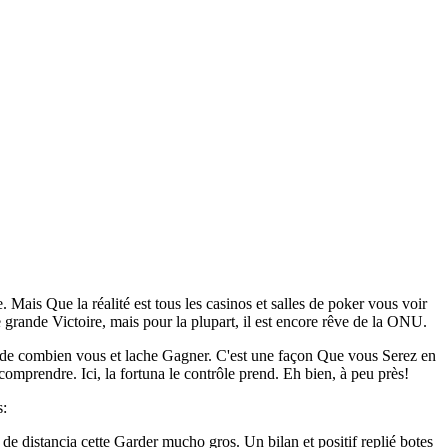
 Mais Que la réalité est tous les casinos et salles de poker vous voir
grande Victoire, mais pour la plupart, il est encore rêve de la ONU.
e de combien vous et lache Gagner. C'est une façon Que vous Serez en
omprendre. Ici, la fortuna le contrôle prend. Eh bien, à peu près!
s:
de distancia cette Garder mucho gros. Un bilan et positif replié botes