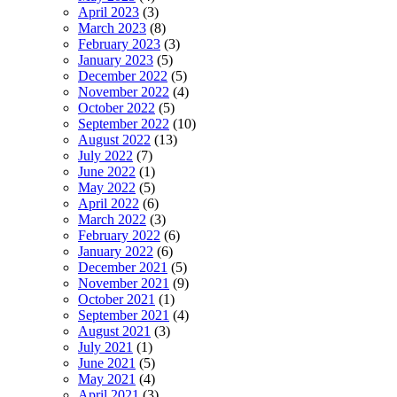
April 2023
(3)
March 2023
(8)
February 2023
(3)
January 2023
(5)
December 2022
(5)
November 2022
(4)
October 2022
(5)
September 2022
(10)
August 2022
(13)
July 2022
(7)
June 2022
(1)
May 2022
(5)
April 2022
(6)
March 2022
(3)
February 2022
(6)
January 2022
(6)
December 2021
(5)
November 2021
(9)
October 2021
(1)
September 2021
(4)
August 2021
(3)
July 2021
(1)
June 2021
(5)
May 2021
(4)
April 2021
(3)