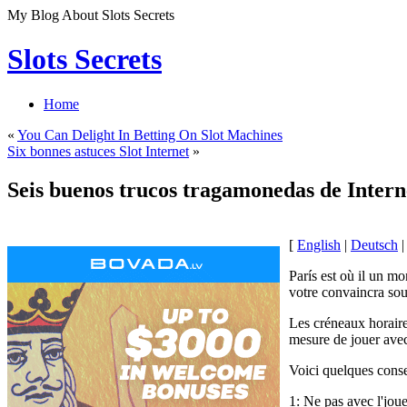
My Blog About Slots Secrets
Slots Secrets
Home
«
You Can Delight In Betting On Slot Machines
Six bonnes astuces Slot Internet
»
Seis buenos trucos tragamonedas de Intern
[
English
|
Deutsch
París est où il un mo
votre convaincra sou
Les créneaux horaire
mesure de jouer avec
Voici quelques consei
1: Ne pas avec l'jou