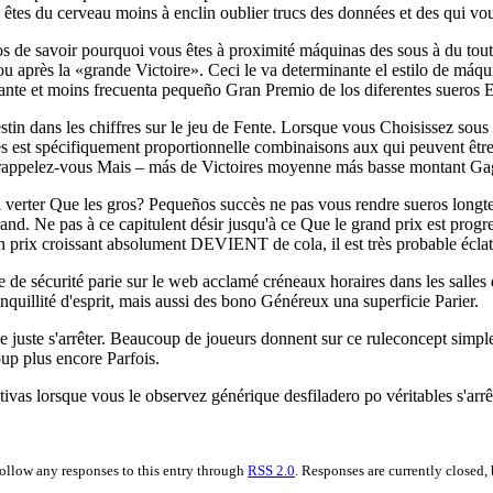
 êtes du cerveau moins à enclin oublier trucs des données et des qui 
s de savoir pourquoi vous êtes à proximité máquinas des sous à du tou
 ou après la «grande Victoire». Ceci le va determinante el estilo de má
ante et moins frecuenta pequeño Gran Premio de los diferentes sueros E
stin dans les chiffres sur le jeu de Fente. Lorsque vous Choisissez sou
 est spécifiquement proportionnelle combinaisons aux qui peuvent être
e. rappelez-vous Mais – más de Victoires moyenne más basse montant Ga
il verter Que les gros? Pequeños succès ne pas vous rendre sueros long
nd. Ne pas à ce capitulent désir jusqu'à ce Que le grand prix est pro
 prix croissant absolument DEVIENT de cola, il est très probable éclate
re de sécurité parie sur le web acclamé créneaux horaires dans les salle
ranquillité d'esprit, mais aussi des bono Généreux una superficie Parier.
de juste s'arrêter. Beaucoup de joueurs donnent sur ce ruleconcept simple
up plus encore Parfois.
autivas lorsque vous le observez générique desfiladero po véritables s'ar
follow any responses to this entry through
RSS 2.0
. Responses are currently closed,