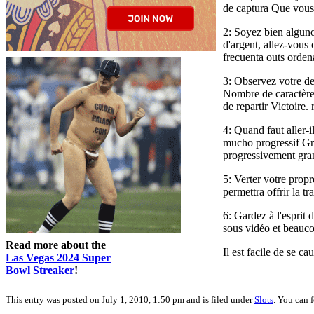
de captura Que vous
2: Soyez bien alguno
d'argent, allez-vous
frecuenta outs orden
3: Observez votre de
Nombre de caractères
de repartir Victoir
4: Quand faut aller-
mucho progressif Gra
progressivement gran
5: Verter votre prop
permettra offrir la t
6: Gardez à l'esprit 
sous vidéo et beauco
Read more about the
Il est facile de se c
Las Vegas 2024 Super
Bowl Streaker
!
This entry was posted on July 1, 2010, 1:50 pm and is filed under
Slots
. You can 