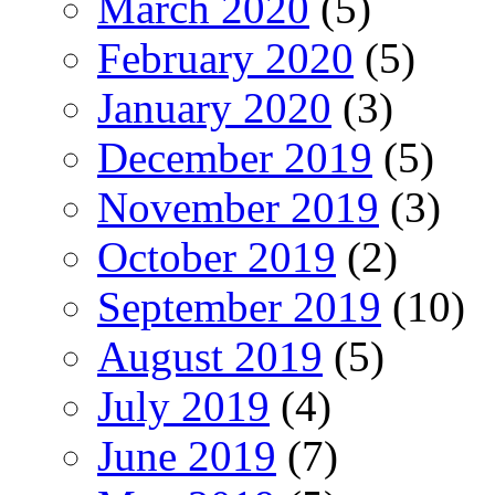
March 2020
(5)
February 2020
(5)
January 2020
(3)
December 2019
(5)
November 2019
(3)
October 2019
(2)
September 2019
(10)
August 2019
(5)
July 2019
(4)
June 2019
(7)