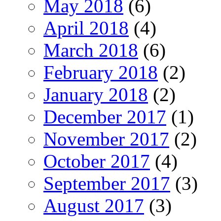
May 2018
(6)
April 2018
(4)
March 2018
(6)
February 2018
(2)
January 2018
(2)
December 2017
(1)
November 2017
(2)
October 2017
(4)
September 2017
(3)
August 2017
(3)