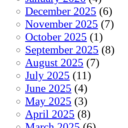
December 2025
(6)
November 2025
(7)
October 2025
(1)
September 2025
(8)
August 2025
(7)
July 2025
(11)
June 2025
(4)
May 2025
(3)
April 2025
(8)
March 2025
(6)