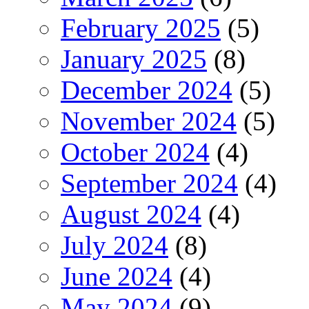
February 2025
(5)
January 2025
(8)
December 2024
(5)
November 2024
(5)
October 2024
(4)
September 2024
(4)
August 2024
(4)
July 2024
(8)
June 2024
(4)
May 2024
(9)