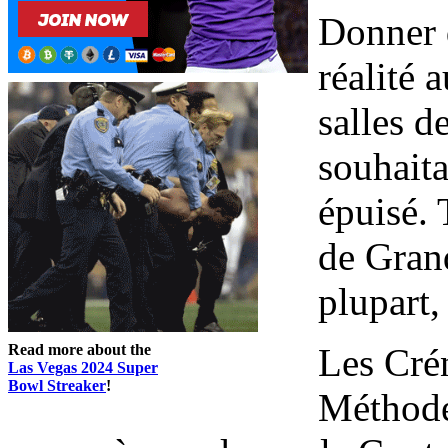
Donner 
réalité 
salles d
souhaita
épuisé. 
de Gran
plupart,
Read more about the
Les Cr
Las Vegas 2024 Super
Bowl Streaker
!
Méthode