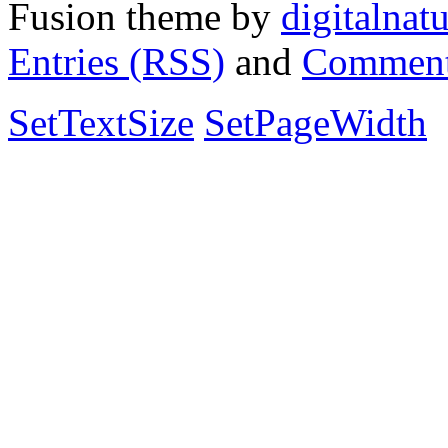
Fusion theme by
digitalnat
Entries (RSS)
and
Comment
SetTextSize
SetPageWidth