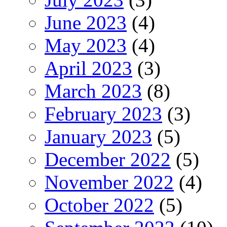
June 2023
(4)
May 2023
(4)
April 2023
(3)
March 2023
(8)
February 2023
(3)
January 2023
(5)
December 2022
(5)
November 2022
(4)
October 2022
(5)