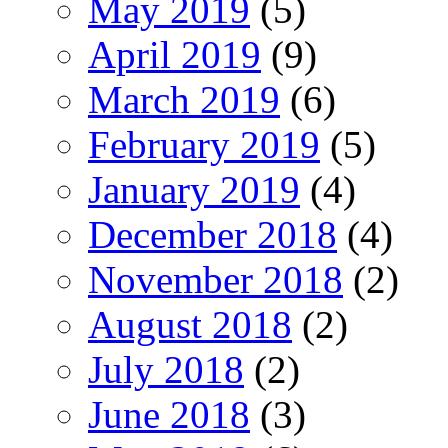
May 2019
(5)
April 2019
(9)
March 2019
(6)
February 2019
(5)
January 2019
(4)
December 2018
(4)
November 2018
(2)
August 2018
(2)
July 2018
(2)
June 2018
(3)